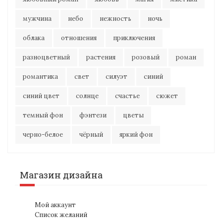
мужчина
небо
нежность
ночь
облака
отношения
приключения
разноцветный
растения
розовый
роман
романтика
свет
силуэт
синий
синий цвет
солнце
счастье
сюжет
темный фон
фэнтези
цветы
черно-белое
чёрный
яркий фон
Магазин дизайна
Мой аккаунт
Список желаний