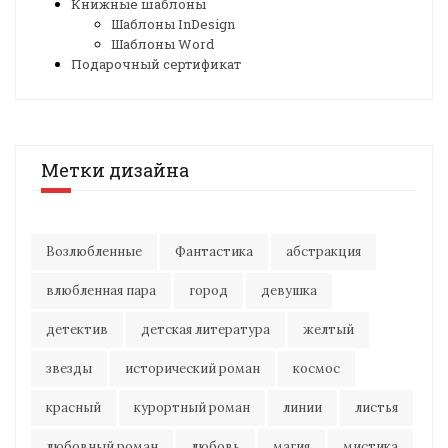
Книжные шаблоны
Шаблоны InDesign
Шаблоны Word
Подарочный сертификат
Метки дизайна
Возлюбленные
Фантастика
абстракция
влюбленная пара
город
девушка
детектив
детская литература
желтый
звезды
исторический роман
космос
красный
курортный роман
линии
листья
любовный роман
любовь
магия
мистика