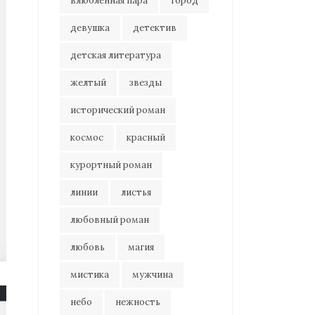
влюбленная пара
город
девушка
детектив
детская литература
желтый
звезды
исторический роман
космос
красный
курортный роман
линии
листья
любовный роман
любовь
магия
мистика
мужчина
небо
нежность