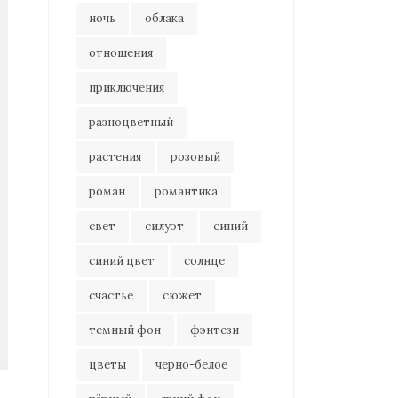
ночь
облака
отношения
приключения
разноцветный
растения
розовый
роман
романтика
свет
силуэт
синий
синий цвет
солнце
счастье
сюжет
темный фон
фэнтези
цветы
черно-белое