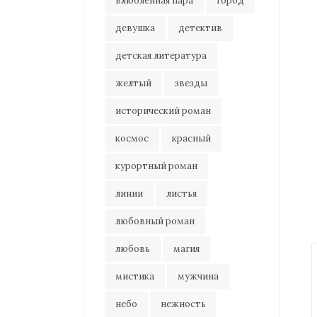
влюбленная пара
город
девушка
детектив
детская литература
желтый
звезды
исторический роман
космос
красный
курортный роман
линии
листья
любовный роман
любовь
магия
мистика
мужчина
небо
нежность