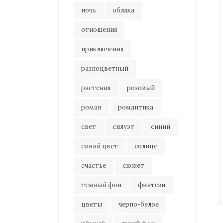
ночь
облака
отношения
приключения
разноцветный
растения
розовый
роман
романтика
свет
силуэт
синий
синий цвет
солнце
счастье
сюжет
темный фон
фэнтези
цветы
черно-белое