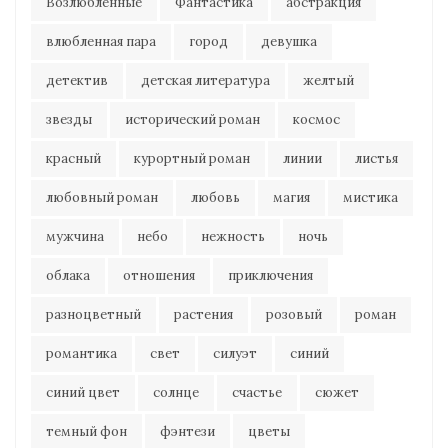
Возлюбленные
Фантастика
абстракция
влюбленная пара
город
девушка
детектив
детская литература
желтый
звезды
исторический роман
космос
красный
курортный роман
линии
листья
любовный роман
любовь
магия
мистика
мужчина
небо
нежность
ночь
облака
отношения
приключения
разноцветный
растения
розовый
роман
романтика
свет
силуэт
синий
синий цвет
солнце
счастье
сюжет
темный фон
фэнтези
цветы