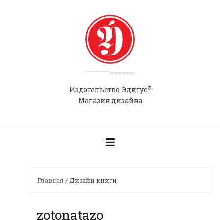
Skip
to
content
®
Э́
Издательство
дитус
Магазин дизайна
Главная
/ Дизайн книги
zotonatazo