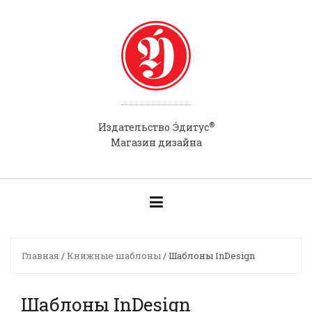
Skip
to
content
®
Э́
Издательство
дитус
Магазин дизайна
Главная
/
Книжные шаблоны
/ Шаблоны InDesign
Шаблоны InDesign