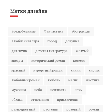
Метки дизайна
Возлюбленные
Фантастика
абстракция
влюбленная пара
город
девушка
детектив
детская литература
желтый
звезды
исторический роман
космос
красный
курортный роман
линии
листья
любовный роман
любовь
магия
мистика
мужчина
небо
нежность
ночь
облака
отношения
приключения
разноцветный
растения
розовый
роман