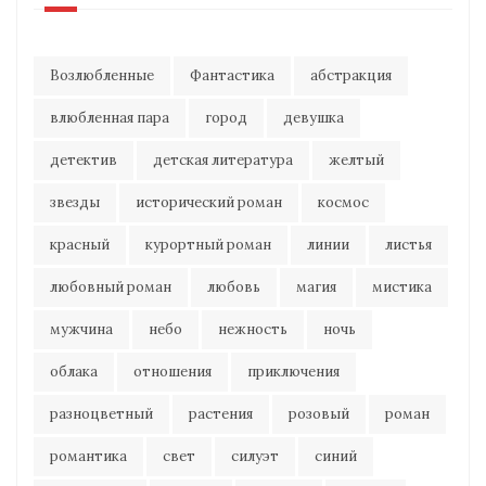
Возлюбленные
Фантастика
абстракция
влюбленная пара
город
девушка
детектив
детская литература
желтый
звезды
исторический роман
космос
красный
курортный роман
линии
листья
любовный роман
любовь
магия
мистика
мужчина
небо
нежность
ночь
облака
отношения
приключения
разноцветный
растения
розовый
роман
романтика
свет
силуэт
синий