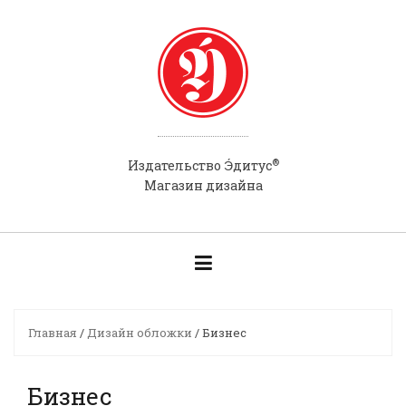
Skip
to
content
®
Э́
Издательство
дитус
Магазин дизайна
Главная
/
Дизайн обложки
/ Бизнес
Бизнес