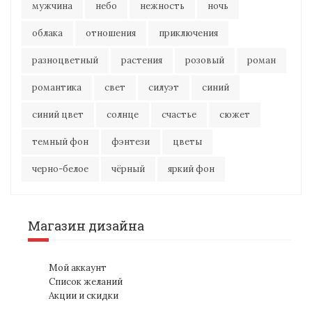
мужчина
небо
нежность
ночь
облака
отношения
приключения
разноцветный
растения
розовый
роман
романтика
свет
силуэт
синий
синий цвет
солнце
счастье
сюжет
темный фон
фэнтези
цветы
черно-белое
чёрный
яркий фон
Магазин дизайна
Мой аккаунт
Список желаний
Акции и скидки