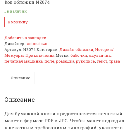
Код обложки NZ074
1 в наличии
В корзину
Добавить в закладки
Дизайнер :
zotonatazo
Артикул:
NZ074
Категории:
Дизайн обложки
,
История/
Мемуары
,
Приключения
Метки:
бабочки
,
одуванчик
,
печатная машинка
,
поле
,
ромашка
,
рукопись
,
текст
,
трава
Описание
Описание
Для бумажной книги предоставляется печатный
макет в формате PDF и JPG. Чтобы макет подходил
к печатным требованиям типографий, укажите в