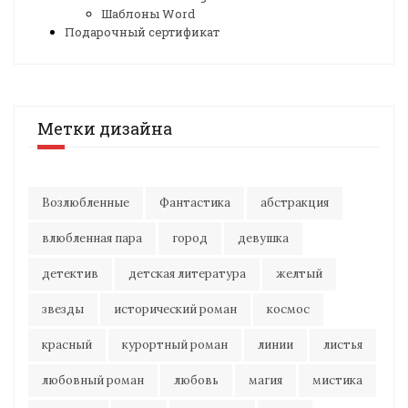
Шаблоны Word
Подарочный сертификат
Метки дизайна
Возлюбленные
Фантастика
абстракция
влюбленная пара
город
девушка
детектив
детская литература
желтый
звезды
исторический роман
космос
красный
курортный роман
линии
листья
любовный роман
любовь
магия
мистика