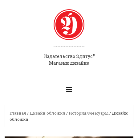
Skip
to
content
®
Э́
Издательство
дитус
Магазин дизайна
Главная
/
Дизайн обложки
/
История/Мемуары
/ Дизайн
обложки