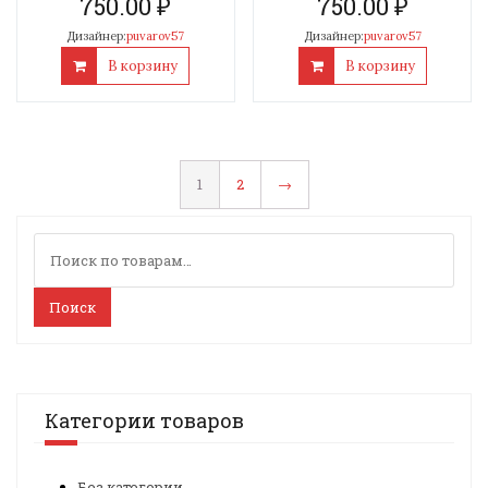
750.00
₽
750.00
₽
Дизайнер:
puvarov57
Дизайнер:
puvarov57
В корзину
В корзину
1
2
→
Искать:
Поиск
Категории товаров
Без категории