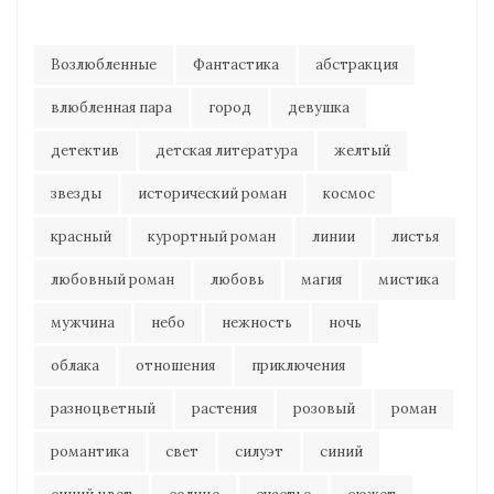
Возлюбленные
Фантастика
абстракция
влюбленная пара
город
девушка
детектив
детская литература
желтый
звезды
исторический роман
космос
красный
курортный роман
линии
листья
любовный роман
любовь
магия
мистика
мужчина
небо
нежность
ночь
облака
отношения
приключения
разноцветный
растения
розовый
роман
романтика
свет
силуэт
синий