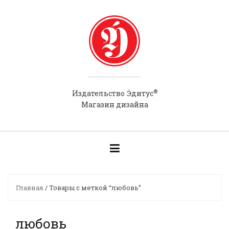
Skip
to
content
®
Э́
Издательство
дитус
Магазин дизайна
Главная
/ Товары с меткой “любовь”
любовь