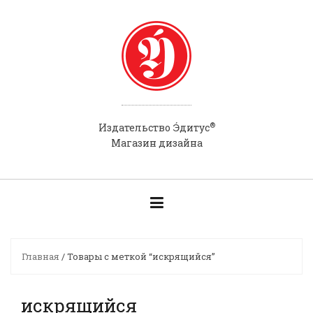
Skip
to
content
®
Э́
Издательство
дитус
Магазин дизайна
Главная
/ Товары с меткой “искрящийся”
искрящийся