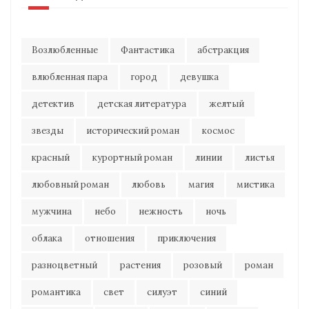
Возлюбленные
Фантастика
абстракция
влюбленная пара
город
девушка
детектив
детская литература
желтый
звезды
исторический роман
космос
красный
курортный роман
линии
листья
любовный роман
любовь
магия
мистика
мужчина
небо
нежность
ночь
облака
отношения
приключения
разноцветный
растения
розовый
роман
романтика
свет
силуэт
синий