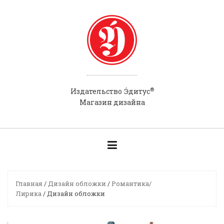
Skip
to
content
®
Э́
Издательство
дитус
Магазин дизайна
Главная
/
Дизайн обложки
/
Романтика/
Лирика
/ Дизайн обложки