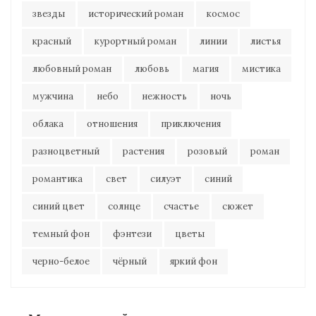
звезды
исторический роман
космос
красный
курортный роман
линии
листья
любовный роман
любовь
магия
мистика
мужчина
небо
нежность
ночь
облака
отношения
приключения
разноцветный
растения
розовый
роман
романтика
свет
силуэт
синий
синий цвет
солнце
счастье
сюжет
темный фон
фэнтези
цветы
черно-белое
чёрный
яркий фон