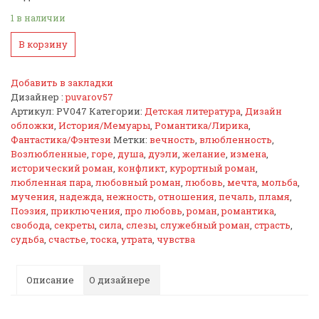
1 в наличии
В корзину
Добавить в закладки
Дизайнер :
puvarov57
Артикул:
PV047
Категории:
Детская литература
,
Дизайн
обложки
,
История/Мемуары
,
Романтика/Лирика
,
Фантастика/Фэнтези
Метки:
вечность
,
влюбленность
,
Возлюбленные
,
горе
,
душа
,
дуэли
,
желание
,
измена
,
исторический роман
,
конфликт
,
курортный роман
,
любленная пара
,
любовный роман
,
любовь
,
мечта
,
мольба
,
мучения
,
надежда
,
нежность
,
отношения
,
печаль
,
пламя
,
Поэзия
,
приключения
,
про любовь
,
роман
,
романтика
,
свобода
,
секреты
,
сила
,
слезы
,
служебный роман
,
страсть
,
судьба
,
счастье
,
тоска
,
утрата
,
чувства
Описание
О дизайнере