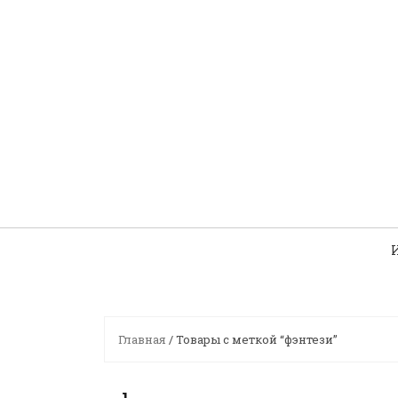
Skip
to
content
Главная
/ Товары с меткой “фэнтези”