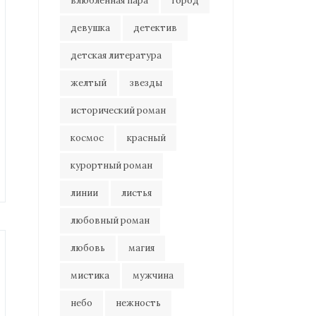
влюбленная пара
город
девушка
детектив
детская литература
желтый
звезды
исторический роман
космос
красный
курортный роман
линии
листья
любовный роман
любовь
магия
мистика
мужчина
небо
нежность