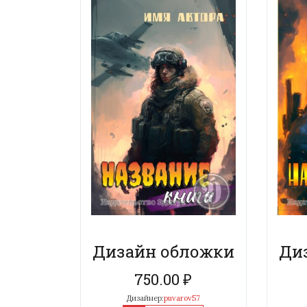
Дизайн обложки
Ди
750.00
₽
Дизайнер:
puvarov57