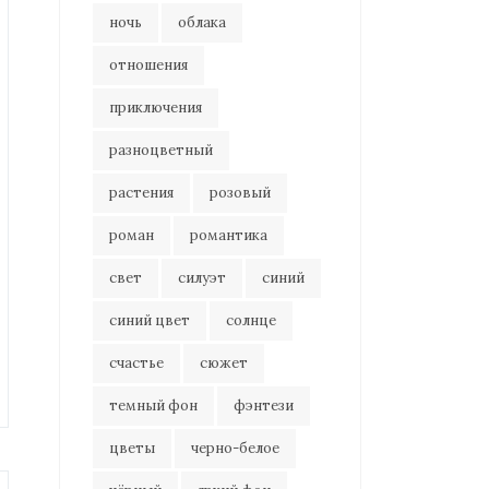
ночь
облака
отношения
приключения
разноцветный
растения
розовый
роман
романтика
свет
силуэт
синий
синий цвет
солнце
счастье
сюжет
темный фон
фэнтези
цветы
черно-белое