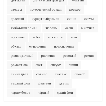
детектив
детская литература
желтый
звезды
исторический роман
космос
красный
курортный роман
линии
листья
любовный роман
любовь
магия
мистика
мужчина
небо
нежность
ночь
облака
отношения
приключения
разноцветный
растения
розовый
роман
романтика
свет
силуэт
синий
синий цвет
солнце
счастье
сюжет
темный фон
фэнтези
цветы
черно-белое
чёрный
яркий фон