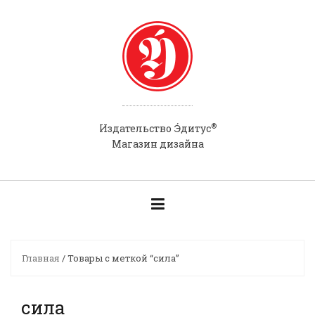
Skip
to
content
®
Э́
Издательство
дитус
Магазин дизайна
Главная
/ Товары с меткой “сила”
сила