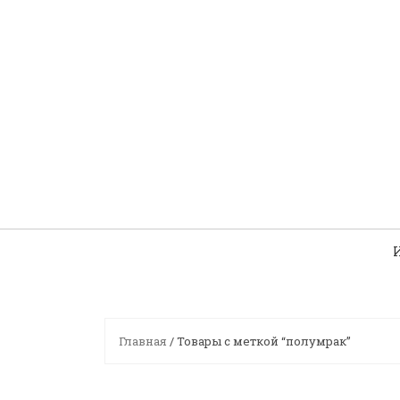
Skip
to
content
Главная
/ Товары с меткой “полумрак”