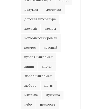
влюбленная пара
город
девушка
детектив
детская литература
желтый
звезды
исторический роман
космос
красный
курортный роман
линии
листья
любовный роман
любовь
магия
мистика
мужчина
небо
нежность