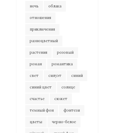
ночь
облака
отношения
приключения
разноцветный
растения
розовый
роман
романтика
свет
силуэт
синий
синий цвет
солнце
счастье
сюжет
темный фон
фэнтези
цветы
черно-белое