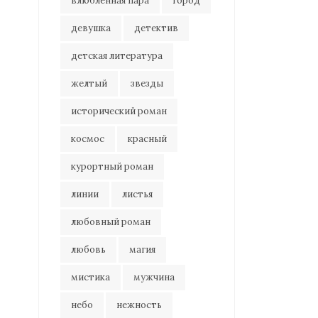
влюбленная пара
город
девушка
детектив
детская литература
желтый
звезды
исторический роман
космос
красный
курортный роман
линии
листья
любовный роман
любовь
магия
мистика
мужчина
небо
нежность