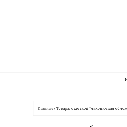
Skip
to
content
Главная
/ Товары с меткой “лаконичная облож