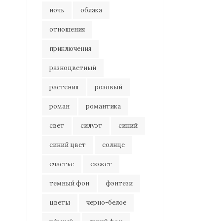
ночь
облака
отношения
приключения
разноцветный
растения
розовый
роман
романтика
свет
силуэт
синий
синий цвет
солнце
счастье
сюжет
темный фон
фэнтези
цветы
черно-белое