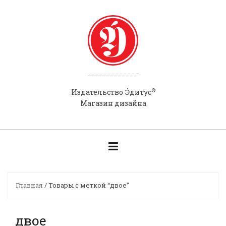
Skip
to
content
®
Э́
Издательство
дитус
Магазин дизайна
Главная
/ Товары с меткой “двое”
двое