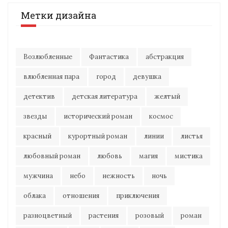
Метки дизайна
Возлюбленные
Фантастика
абстракция
влюбленная пара
город
девушка
детектив
детская литература
желтый
звезды
исторический роман
космос
красный
курортный роман
линии
листья
любовный роман
любовь
магия
мистика
мужчина
небо
нежность
ночь
облака
отношения
приключения
разноцветный
растения
розовый
роман